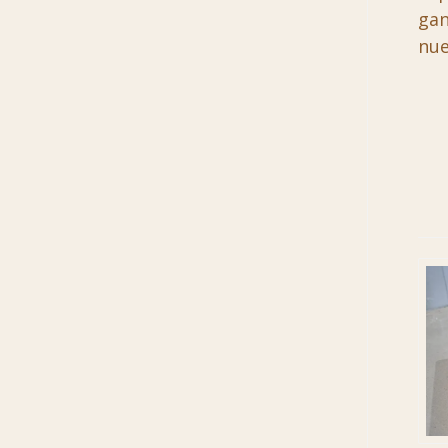
gan
nu