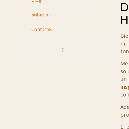
Blog
D
Sobre mi
H
Contacto
Bie
mi 
to
Me 
sol
un 
ins
con
Ade
pro
El 