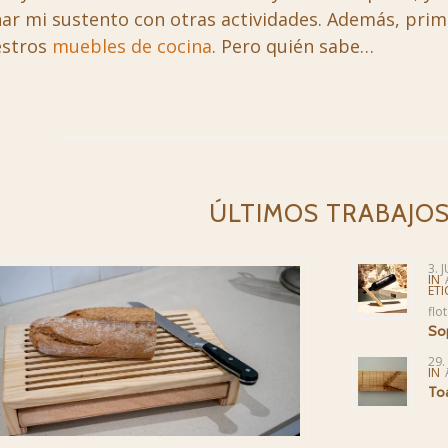
ar mi sustento con otras actividades. Además, pri
estros
muebles de cocina
. Pero quién sabe…
ÚLTIMOS TRABAJO
3. 
IN
ETI
flo
Sop
29.
IN
Toa