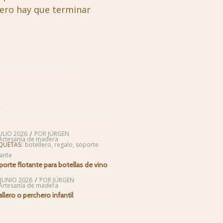
mero hay que terminar
S
JULIO 2026
/
POR
JÜRGEN
Artesanía de madera
QUETAS:
botellero
,
regalo
,
soporte
tante
orte flotante para botellas de vino
 JUNIO 2026
/
POR
JÜRGEN
Artesanía de madera
llero o perchero infantil